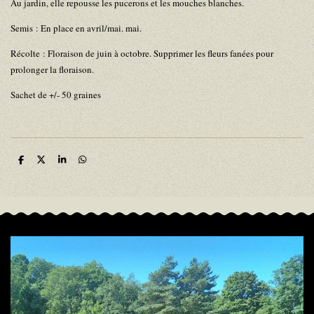
Au jardin, elle repousse les pucerons et les mouches blanches.
Semis : En place en avril/mai. mai.
Récolte : Floraison de juin à octobre. Supprimer les fleurs fanées pour
prolonger la floraison.
Sachet de +/- 50 graines
P
P
P
P
a
a
a
a
r
r
r
r
t
t
t
t
a
a
a
a
g
g
g
g
e
e
e
e
r
r
r
r