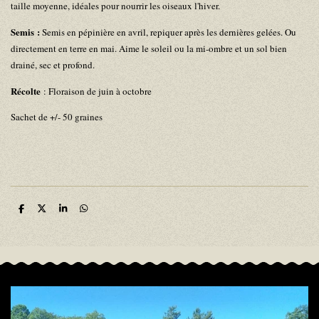
taille moyenne, idéales pour nourrir les oiseaux l'hiver.
Semis :
Semis en pépinière en avril, repiquer après les dernières gelées. Ou
directement en terre en mai. Aime le soleil ou la mi-ombre et un sol bien
drainé, sec et profond.
Récolte
: Floraison de juin à octobre
Sachet de +/- 50 graines
P
P
P
P
a
a
a
a
r
r
r
r
t
t
t
t
a
a
a
a
g
g
g
g
e
e
e
e
r
r
r
r