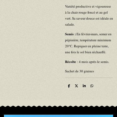
Variété productive et vigoureuse
à la chair rouge foncé et au gel
vert. Sa saveur douce est idéale en
salade.
Semis :
En février-mars, semer en
pépinière, température minimum
20°C. Repiquer en pleine terre,
une fois le sol bien réchauffé.
Récolte
: 4 mois après le semis.
Sachet de 30 graines
P
P
P
P
a
a
a
a
r
r
r
r
t
t
t
t
a
a
a
a
g
g
g
g
e
e
e
e
r
r
r
r