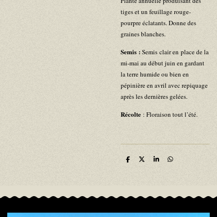
Plante annuelle produisant des
tiges et un feuillage rouge-
pourpre éclatants. Donne des
graines blanches.
Semis
:
Semis clair en place de la
mi-mai au début juin en gardant
la terre humide ou bien en
pépinière en avril avec repiquage
après les dernières gelées.
Récolte
: Floraison tout l’été.
P
P
P
P
a
a
a
a
r
r
r
r
t
t
t
t
a
a
a
a
g
g
g
g
e
e
e
e
r
r
r
r